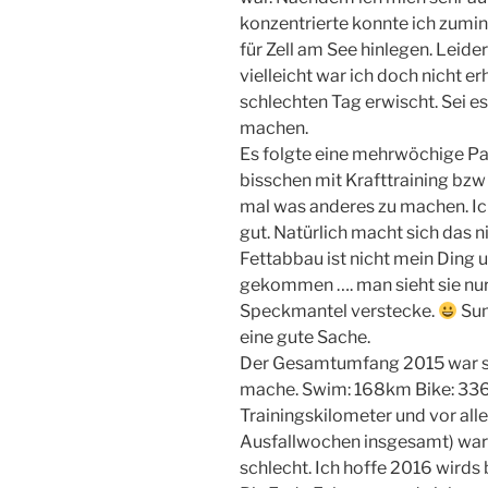
konzentrierte konnte ich zumin
für Zell am See hinlegen. Leide
vielleicht war ich doch nicht e
schlechten Tag erwischt. Sei es
machen.
Es folgte eine mehrwöchige Pa
bisschen mit Krafttraining bzw
mal was anderes zu machen. Ic
gut. Natürlich macht sich das 
Fettabbau ist nicht mein Ding 
gekommen …. man sieht sie nur 
Speckmantel verstecke.
Sum
eine gute Sache.
Der Gesamtumfang 2015 war so 
mache. Swim: 168km Bike: 336
Trainingskilometer und vor al
Ausfallwochen insgesamt) ware
schlecht. Ich hoffe 2016 wirds 