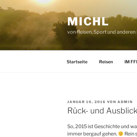
Zum
Inhalt
MICHL
springen
von Reisen, Sport und anderen
Startseite
Reisen
IM FF
VERÖFFENTLICHT
JANUAR 10, 2016
VON
ADMIN
AM
Rück- und Ausblic
So, 2015 ist Geschichte und was
immer bergauf gehen.
Rein 