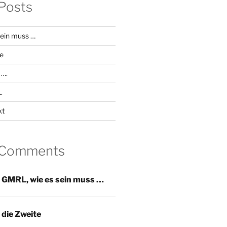
Posts
ein muss …
e
 ….
.
kt
 Comments
u
GMRL, wie es sein muss …
die Zweite