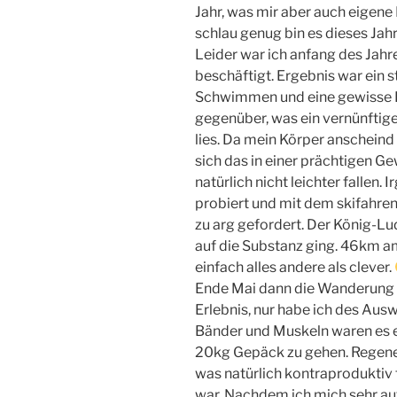
Jahr, was mir aber auch eigene 
schlau genug bin es dieses Jah
Leider war ich anfang des Jah
beschäftigt. Ergebnis war ein 
Schwimmen und eine gewisse K
gegenüber, was ein vernünftige
lies. Da mein Körper anschein
sich das in einer prächtigen G
natürlich nicht leichter fallen
probiert und mit dem skifahre
zu arg gefordert. Der König-L
auf die Substanz ging. 46km am
einfach alles andere als clever.
Ende Mai dann die Wanderung 
Erlebnis, nur habe ich des Aus
Bänder und Muskeln waren es e
20kg Gepäck zu gehen. Regen
was natürlich kontraproduktiv 
war. Nachdem ich mich sehr au