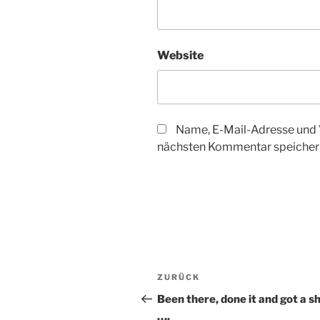
Website
Name, E-Mail-Adresse und 
nächsten Kommentar speicher
Beitragsnavigation
Vorheriger
ZURÜCK
Beitrag
Been there, done it and got a sh
….