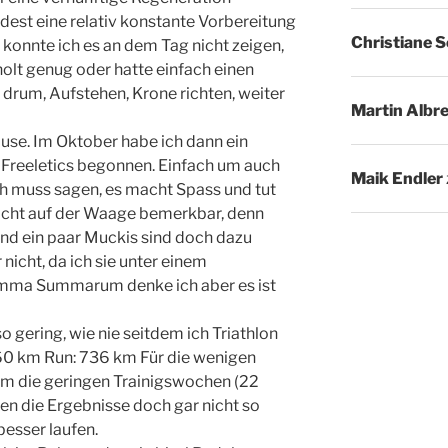
dest eine relativ konstante Vorbereitung
Christiane 
r konnte ich es an dem Tag nicht zeigen,
rholt genug oder hatte einfach einen
 drum, Aufstehen, Krone richten, weiter
Martin Albr
use. Im Oktober habe ich dann ein
 Freeletics begonnen. Einfach um auch
Maik Endler
h muss sagen, es macht Spass und tut
nicht auf der Waage bemerkbar, denn
und ein paar Muckis sind doch dazu
nicht, da ich sie unter einem
ma Summarum denke ich aber es ist
gering, wie nie seitdem ich Triathlon
0 km Run: 736 km Für die wenigen
lem die geringen Trainigswochen (22
n die Ergebnisse doch gar nicht so
besser laufen.