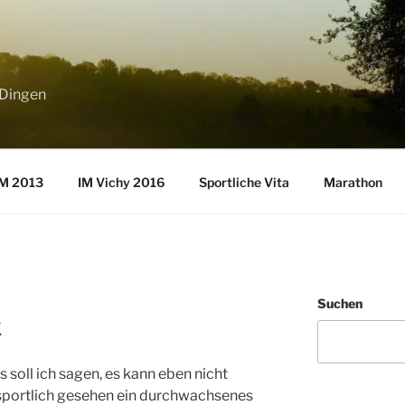
 Dingen
M 2013
IM Vichy 2016
Sportliche Vita
Marathon
Suchen
k
 soll ich sagen, es kann eben nicht
sportlich gesehen ein durchwachsenes