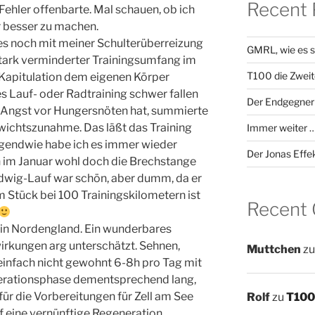
Recent 
Fehler offenbarte. Mal schauen, ob ich
r besser zu machen.
res noch mit meiner Schulterüberreizung
GMRL, wie es s
stark verminderter Trainingsumfang im
T100 die Zweit
apitulation dem eigenen Körper
s Lauf- oder Radtraining schwer fallen
Der Endgegner
d Angst vor Hungersnöten hat, summierte
ewichtszunahme. Das läßt das Training
Immer weiter …
. Irgendwie habe ich es immer wieder
Der Jonas Effe
n im Januar wohl doch die Brechstange
udwig-Lauf war schön, aber dumm, da er
 Stück bei 100 Trainingskilometern ist
Recent
in Nordengland. Ein wunderbares
wirkungen arg unterschätzt. Sehnen,
Muttchen
z
infach nicht gewohnt 6-8h pro Tag mit
erationsphase dementsprechend lang,
für die Vorbereitungen für Zell am See
Rolf
zu
T100 
f eine vernünftige Regeneration