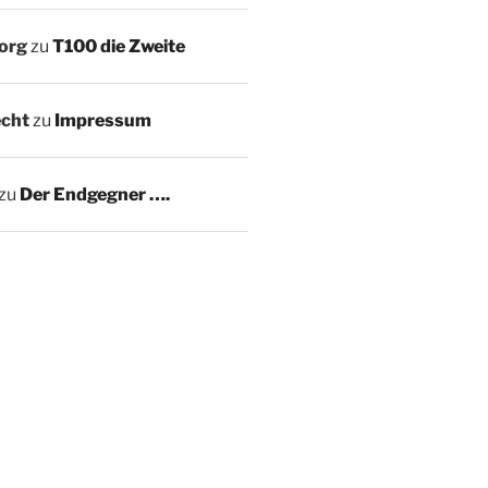
Sorg
zu
T100 die Zweite
echt
zu
Impressum
zu
Der Endgegner ….