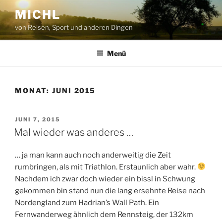
Zum
MICHL
Inhalt
von Reisen, Sport und anderen Dingen
springen
Menü
MONAT:
JUNI 2015
VERÖFFENTLICHT
JUNI 7, 2015
AM
Mal wieder was anderes …
… ja man kann auch noch anderweitig die Zeit
rumbringen, als mit Triathlon. Erstaunlich aber wahr.
Nachdem ich zwar doch wieder ein bissl in Schwung
gekommen bin stand nun die lang ersehnte Reise nach
Nordengland zum Hadrian’s Wall Path. Ein
Fernwanderweg ähnlich dem Rennsteig, der 132km