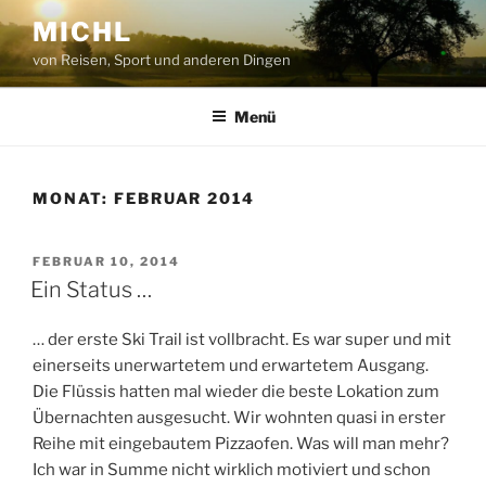
Zum
MICHL
Inhalt
von Reisen, Sport und anderen Dingen
springen
Menü
MONAT:
FEBRUAR 2014
VERÖFFENTLICHT
FEBRUAR 10, 2014
AM
Ein Status …
… der erste Ski Trail ist vollbracht. Es war super und mit
einerseits unerwartetem und erwartetem Ausgang.
Die Flüssis hatten mal wieder die beste Lokation zum
Übernachten ausgesucht. Wir wohnten quasi in erster
Reihe mit eingebautem Pizzaofen. Was will man mehr?
Ich war in Summe nicht wirklich motiviert und schon