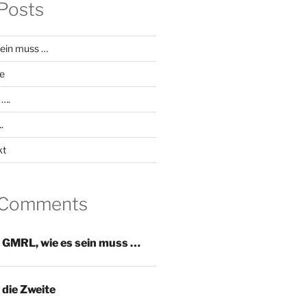
Posts
ein muss …
e
 ….
.
kt
 Comments
u
GMRL, wie es sein muss …
die Zweite