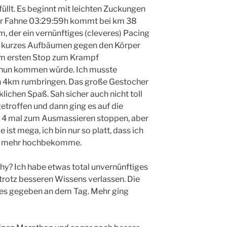
üllt. Es beginnt mit leichten Zuckungen
er Fahne 03:29:59h kommt bei km 38
, der ein vernünftiges (cleveres) Pacing
Ein kurzes Aufbäumen gegen den Körper
im ersten Stop zum Krampf
s nun kommen würde. Ich musste
ten 4km rumbringen. Das große Gestocher
lichen Spaß. Sah sicher auch nicht toll
getroffen und dann ging es auf die
h 4 mal zum Ausmassieren stoppen, aber
e ist mega, ich bin nur so platt, dass ich
me mehr hochbekomme.
hy? Ich habe etwas total unvernünftiges
 trotz besseren Wissens verlassen. Die
lles gegeben an dem Tag. Mehr ging