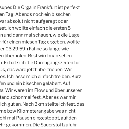
uper. Die Orga in Frankfurt ist perfekt
ten Tag. Abends noch ein bisschen
 war absolut nicht aufgeregt oder
st. Ich wollte einfach die ersten 5
en und dann mal schauen, wie die Lage
en für einen miesen Tag ergeben, wollte
er 03:29:59h Fahne so lange wie
u überholen. Rest wird man sehen.
n. Er hat sich die Durchgangszeiten für
k, das wäre jetzt übertrieben. Wir
s. Ich lasse mich einfach treiben. Kurz
fen und ein bisschen gelabert. Auf
uns. Wir waren im Flow und über unseren
tand schonmal fest. Aber es war mir
ich gut an. Nach 3km stellte ich fest, das
ahme bzw Kilometerangabe was nicht
ohl mal Pausen eingestoppt, auf den
ehr gekommen. Die Sauerstoffzufuhr