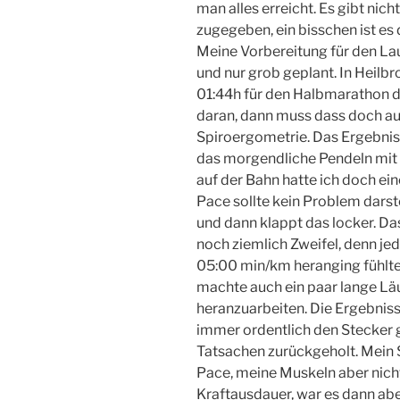
man alles erreicht. Es gibt nich
zugegeben, ein bisschen ist es 
Meine Vorbereitung für den Lau
und nur grob geplant. In Heilb
01:44h für den Halbmarathon d
daran, dann muss dass doch au
Spiroergometrie. Das Ergebnis 
das morgendliche Pendeln mit 
auf der Bahn hatte ich doch ei
Pace sollte kein Problem darst
und dann klappt das locker. Das
noch ziemlich Zweifel, denn je
05:00 min/km heranging fühlte s
machte auch ein paar lange Lä
heranzuarbeiten. Die Ergebniss
immer ordentlich den Stecker
Tatsachen zurückgeholt. Mein S
Pace, meine Muskeln aber nich
Kraftausdauer, war es dann abe