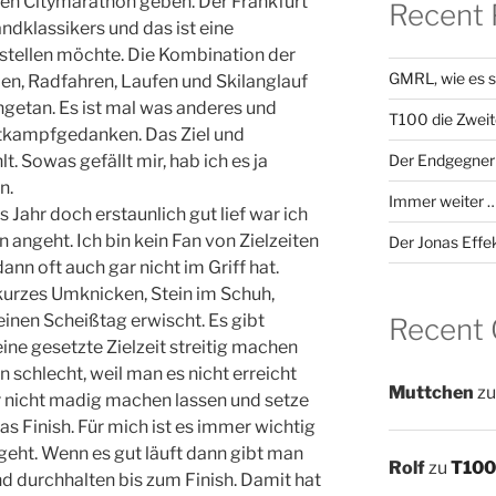
nen Citymarathon geben. Der Frankfurt
Recent 
ndklassikers und das ist eine
 stellen möchte. Die Kombination der
GMRL, wie es s
, Radfahren, Laufen und Skilanglauf
ngetan. Es ist mal was anderes und
T100 die Zweit
tkampfgedanken. Das Ziel und
Der Endgegner
t. Sowas gefällt mir, hab ich es ja
n.
Immer weiter …
Jahr doch erstaunlich gut lief war ich
 angeht. Ich bin kein Fan von Zielzeiten
Der Jonas Effe
nn oft auch gar nicht im Griff hat.
 kurzes Umknicken, Stein im Schuh,
nen Scheißtag erwischt. Es gibt
Recent
eine gesetzte Zielzeit streitig machen
 schlecht, weil man es nicht erreicht
Muttchen
z
 nicht madig machen lassen und setze
s Finish. Für mich ist es immer wichtig
geht. Wenn es gut läuft dann gibt man
Rolf
zu
T100 
nd durchhalten bis zum Finish. Damit hat