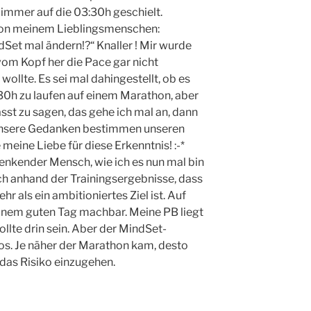
 immer auf die 03:30h geschielt.
von meinem Lieblingsmenschen:
ndSet mal ändern!?“ Knaller ! Mir wurde
vom Kopf her die Pace gar nicht
ollte. Es sei mal dahingestellt, ob es
:30h zu laufen auf einem Marathon, aber
sst zu sagen, das gehe ich mal an, dann
 Unsere Gedanken bestimmen unseren
meine Liebe für diese Erkenntnis! :-*
l denkender Mensch, wie ich es nun mal bin
ch anhand der Trainingsergebnisse, dass
hr als ein ambitioniertes Ziel ist. Auf
inem guten Tag machbar. Meine PB liegt
llte drin sein. Aber der MindSet-
os. Je näher der Marathon kam, desto
 das Risiko einzugehen.