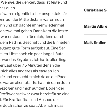
t Wenige, die denken, dass ist feige und
das auch.
Christiane 
f waren eigentlich eher unspektakulär
ronn auf der Mitteldistanz waren noch
rin und ich dachte immer wieder mal
Martin Albr
ch zweimal gehen. Dann kam die letzte
war erstaunlich für mich, denn durch
dem Rad ins Geschäft und die Einheiten
Maik Endler
ne ganz gute Form aufgebaut. Eine 5er
ellen. Übst noch ein paar lange Läufe
 war das Ergebnis. Ich hatte allerdings
der Lauf über 75 Minuten der an die
ich alles anderes als easy an. Ich
ufe und versuchte mich da an die Pace
e waren eher fatal. Es hat mir dann doch
 gezogen und mich auf den Boden der
toffwechsel war zwar bereit für so eine
t. Für Kraftaufbau und Ausbau der
r doch schon zu spät. Aber ich muss