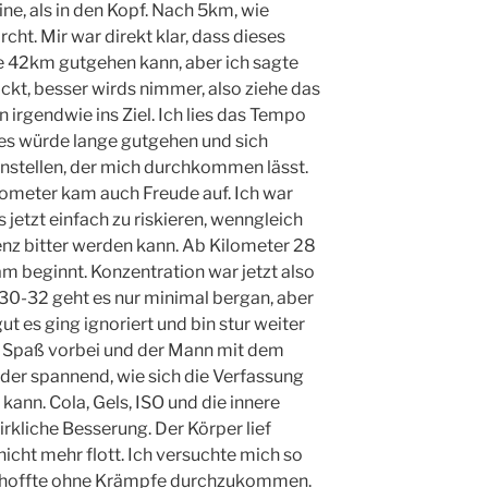
ne, als in den Kopf. Nach 5km, wie
cht. Mir war direkt klar, dass dieses
 42km gutgehen kann, aber ich sagte
ckt, besser wirds nimmer, also ziehe das
 irgendwie ins Ziel. Ich lies das Tempo
 es würde lange gutgehen und sich
einstellen, der mich durchkommen lässt.
lometer kam auch Freude auf. Ich war
jetzt einfach zu riskieren, wenngleich
enz bitter werden kann. Ab Kilometer 28
sam beginnt. Konzentration war jetzt also
30-32 geht es nur minimal bergan, aber
ut es ging ignoriert und bin stur weiter
r Spaß vorbei und der Mann mit dem
er spannend, wie sich die Verfassung
 kann. Cola, Gels, ISO und die innere
rkliche Besserung. Der Körper lief
nicht mehr flott. Ich versuchte mich so
nd hoffte ohne Krämpfe durchzukommen.