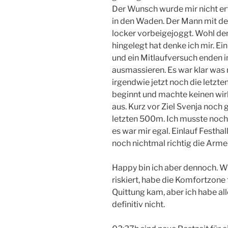
Der Wunsch wurde mir nicht erf
in den Waden. Der Mann mit d
locker vorbeigejoggt. Wohl dem
hingelegt hat denke ich mir. 
und ein Mitlaufversuch enden 
ausmassieren. Es war klar wa
irgendwie jetzt noch die letz
beginnt und machte keinen wirk
aus. Kurz vor Ziel Svenja noch 
letzten 500m. Ich musste noc
es war mir egal. Einlauf Festhall
noch nichtmal richtig die Ar
Happy bin ich aber dennoch. W
riskiert, habe die Komfortzone
Quittung kam, aber ich habe a
definitiv nicht.