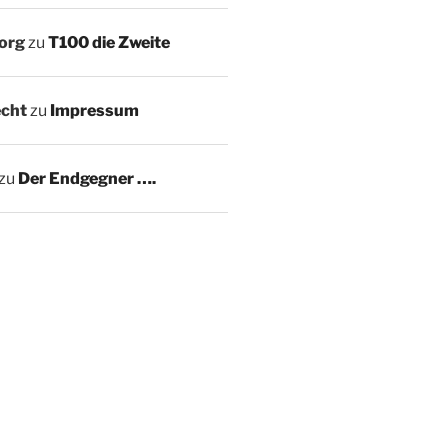
Sorg
zu
T100 die Zweite
echt
zu
Impressum
zu
Der Endgegner ….