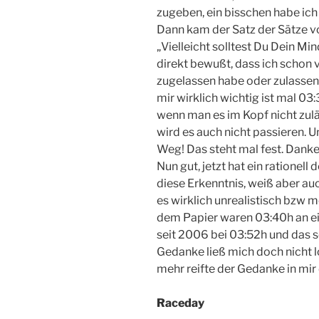
zugeben, ein bisschen habe ich
Dann kam der Satz der Sätze 
„Vielleicht solltest Du Dein Mi
direkt bewußt, dass ich schon 
zugelassen habe oder zulassen w
mir wirklich wichtig ist mal 03
wenn man es im Kopf nicht zulä
wird es auch nicht passieren.
Weg! Das steht mal fest. Danke 
Nun gut, jetzt hat ein rationel
diese Erkenntnis, weiß aber au
es wirklich unrealistisch bzw me
dem Papier waren 03:40h an e
seit 2006 bei 03:52h und das so
Gedanke ließ mich doch nicht l
mehr reifte der Gedanke in mir
Raceday