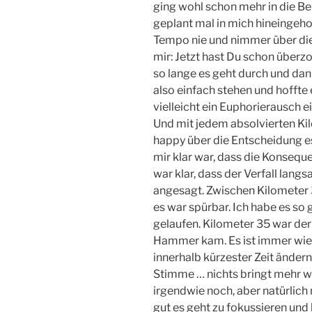
ging wohl schon mehr in die Bei
geplant mal in mich hineingehor
Tempo nie und nimmer über die
mir: Jetzt hast Du schon überzo
so lange es geht durch und dann
also einfach stehen und hoffte
vielleicht ein Euphorierausch 
Und mit jedem absolvierten Ki
happy über die Entscheidung es 
mir klar war, dass die Konsequ
war klar, dass der Verfall lang
angesagt. Zwischen Kilometer 
es war spürbar. Ich habe es so g
gelaufen. Kilometer 35 war de
Hammer kam. Es ist immer wied
innerhalb kürzester Zeit ändern
Stimme … nichts bringt mehr wi
irgendwie noch, aber natürlich 
gut es geht zu fokussieren u