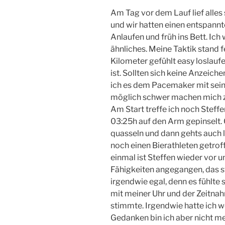
Am Tag vor dem Lauf lief alles s
und wir hatten einen entspann
Anlaufen und früh ins Bett. Ich
ähnliches. Meine Taktik stand fe
Kilometer gefühlt easy loslauf
ist. Sollten sich keine Anzeich
ich es dem Pacemaker mit sein
möglich schwer machen mich z
Am Start treffe ich noch Steffe
03:25h auf den Arm gepinselt. O
quasseln und dann gehts auch lo
noch einen Bierathleten getrof
einmal ist Steffen wieder vor 
Fähigkeiten angegangen, das s
irgendwie egal, denn es fühlte s
mit meiner Uhr und der Zeitn
stimmte. Irgendwie hatte ich w
Gedanken bin ich aber nicht m