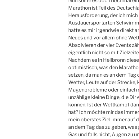
Nun sollte es doch nochmal ei
Marathon ist Teil des Deutschla
Herausforderung, der ich mich
Ausdauersportarten Schwimmen
hatte es mir irgendwie direkt a
Neues und vor allem ohne Wet
Absolvieren der vier Events zähl
eigentlich nicht so mit Zielzeite
Nachdem es in Heilbronn dieses 
optimistisch, was den Marathon
setzen, da man es an dem Tag da
Wetter, Leute auf der Strecke,
Magenprobleme oder einfach ei
unzählige kleine Dinge, die Dir 
können. Ist der Wettkampf dann
hat? Ich möchte mir das immer
mein oberstes Ziel immer auf da
an dem Tag das zu geben, was 
Gas und falls nicht, Augen zu u