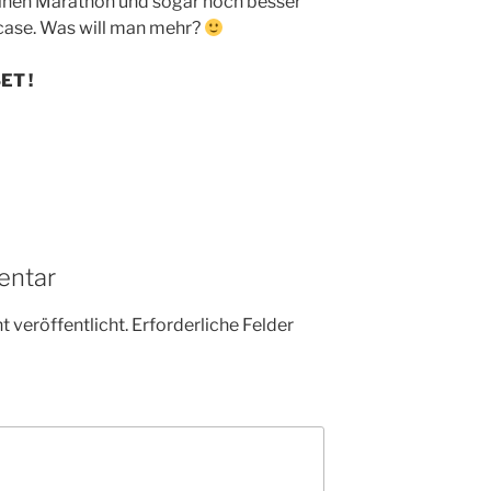
 einen Marathon und sogar noch besser
t case. Was will man mehr?
ET !
entar
 veröffentlicht.
Erforderliche Felder