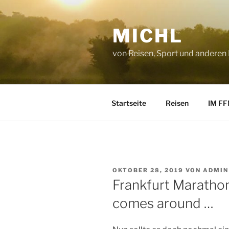
Zum
Inhalt
MICHL
springen
von Reisen, Sport und anderen
Startseite
Reisen
IM FF
VERÖFFENTLICHT
OKTOBER 28, 2019
VON
ADMIN
AM
Frankfurt Maratho
comes around …