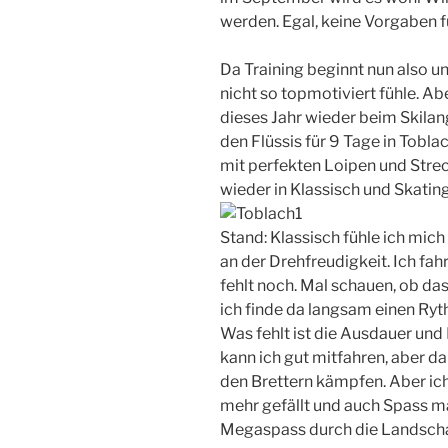
werden. Egal, keine Vorgaben fü
Da Training beginnt nun also u
nicht so topmotiviert fühle. Ab
dieses Jahr wieder beim Skilang
den Flüssis für 9 Tage in Tob
mit perfekten Loipen und Stre
wieder in Klassisch und Skatin
Stand: Klassisch fühle ich mich 
an der Drehfreudigkeit. Ich fahr
fehlt noch. Mal schauen, ob d
ich finde da langsam einen Ry
Was fehlt ist die Ausdauer und
kann ich gut mitfahren, aber d
den Brettern kämpfen. Aber ic
mehr gefällt und auch Spass mac
Megaspass durch die Landschaf