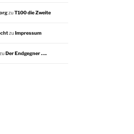
Sorg
zu
T100 die Zweite
echt
zu
Impressum
zu
Der Endgegner ….