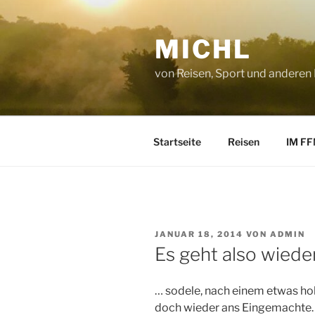
Zum
Inhalt
MICHL
springen
von Reisen, Sport und anderen
Startseite
Reisen
IM FF
VERÖFFENTLICHT
JANUAR 18, 2014
VON
ADMIN
AM
Es geht also wieder
… sodele, nach einem etwas hol
doch wieder ans Eingemachte. De