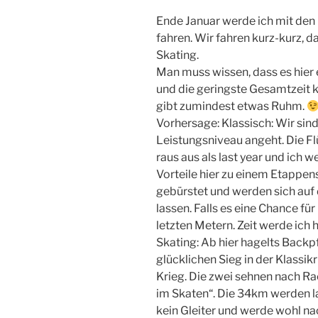
Ende Januar werde ich mit den 
fahren. Wir fahren kurz-kurz, 
Skating.
Man muss wissen, dass es hier 
und die geringste Gesamtzeit k
gibt zumindest etwas Ruhm.
Vorhersage: Klassisch: Wir sind
Leistungsniveau angeht. Die Fl
raus aus als last year und ich
Vorteile hier zu einem Etappens
gebürstet und werden sich auf
lassen. Falls es eine Chance fü
letzten Metern. Zeit werde ich 
Skating: Ab hier hagelts Back
glücklichen Sieg in der Klassik
Krieg. Die zwei sehnen nach Ra
im Skaten“. Die 34km werden la
kein Gleiter und werde wohl n