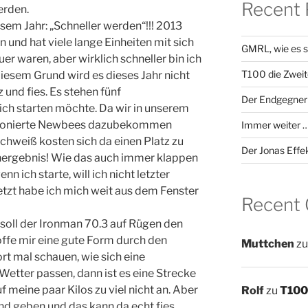
Recent 
erden.
iesem Jahr: „Schneller werden“!!! 2013
und hat viele lange Einheiten mit sich
GMRL, wie es s
uer waren, aber wirklich schneller bin ich
T100 die Zweit
iesem Grund wird es dieses Jahr nicht
 und fies. Es stehen fünf
Der Endgegner
ich starten möchte. Da wir in unserem
itionierte Newbees dazubekommen
Immer weiter …
Schweiß kosten sich da einen Platz zu
Der Jonas Effe
eichergebnis! Wie das auch immer klappen
nn ich starte, will ich nicht letzter
etzt habe ich mich weit aus dem Fenster
Recent
 soll der Ironman 70.3 auf Rügen den
offe mir eine gute Form durch den
Muttchen
z
rt mal schauen, wie sich eine
 Wetter passen, dann ist es eine Strecke
f meine paar Kilos zu viel nicht an. Aber
Rolf
zu
T100 
d geben und das kann da echt fies