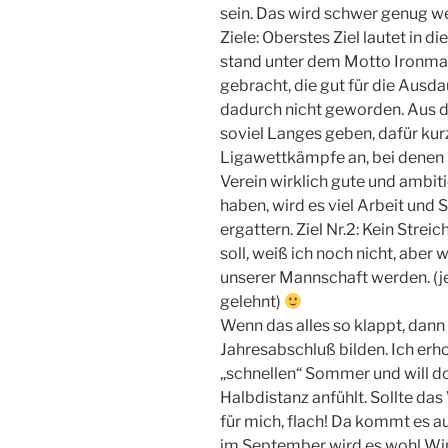
sein. Das wird schwer genug w
Ziele: Oberstes Ziel lautet in d
stand unter dem Motto Ironman 
gebracht, die gut für die Ausda
dadurch nicht geworden. Aus d
soviel Langes geben, dafür kurz
Ligawettkämpfe an, bei denen 
Verein wirklich gute und amb
haben, wird es viel Arbeit und 
ergattern. Ziel Nr.2: Kein Str
soll, weiß ich noch nicht, aber we
unserer Mannschaft werden. (j
gelehnt)
Wenn das alles so klappt, dann
Jahresabschluß bilden. Ich erh
„schnellen“ Sommer und will do
Halbdistanz anfühlt. Sollte das
für mich, flach! Da kommt es au
im September wird es wohl Win