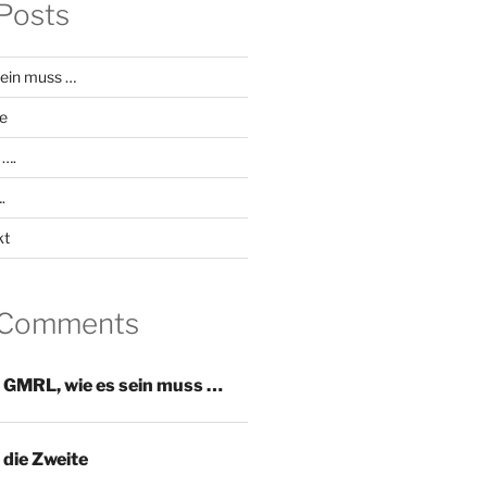
Posts
ein muss …
e
 ….
.
kt
 Comments
u
GMRL, wie es sein muss …
die Zweite