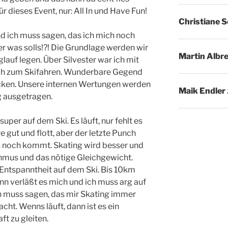
r dieses Event, nur: All In und Have Fun!
Christiane 
nd ich muss sagen, das ich mich noch
er was solls!?! Die Grundlage werden wir
Martin Albr
lauf legen. Über Silvester war ich mit
lach zum Skifahren. Wunderbare Gegend
cken. Unsere internen Wertungen werden
Maik Endler
g ausgetragen.
super auf dem Ski. Es läuft, nur fehlt es
e gut und flott, aber der letzte Punch
as noch kommt. Skating wird besser und
thmus und das nötige Gleichgewicht.
 Entspanntheit auf dem Ski. Bis 10km
ann verläßt es mich und ich muss arg auf
h muss sagen, das mir Skating immer
ht. Wenns läuft, dann ist es ein
t zu gleiten.