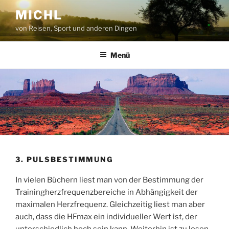
Zum
MICHL
Inhalt
von Reisen, Sport und anderen Dingen
springen
Menü
3. PULSBESTIMMUNG
In vielen Büchern liest man von der Bestimmung der
Trainingherzfrequenzbereiche in Abhängigkeit der
maximalen Herzfrequenz. Gleichzeitig liest man aber
auch, dass die HFmax ein individueller Wert ist, der
unterschiedlich hoch sein kann. Weiterhin ist zu lesen,